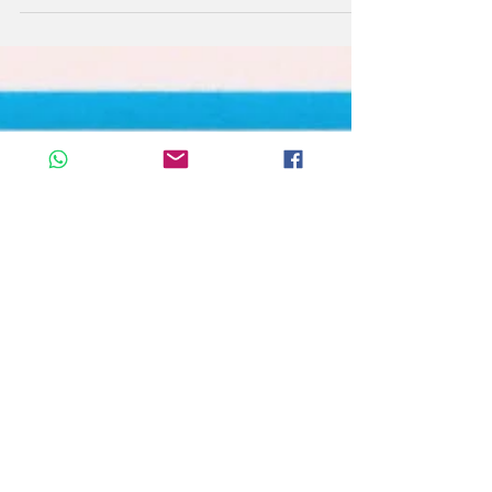
panneau a été posé sur l'ancien panneau dans
la zone public des ruines pour actualiser les...