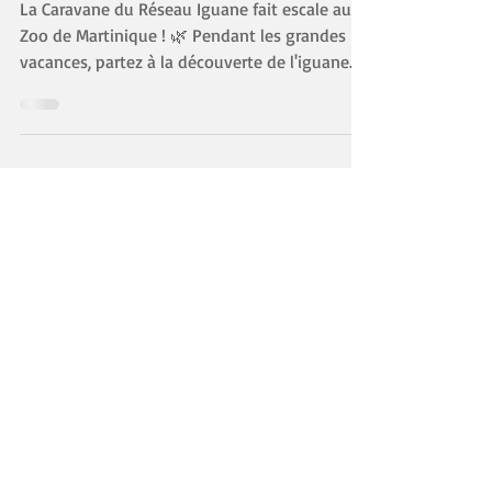
Zoo de Martinique
La Caravane du Réseau Iguane fait escale au
Zoo de Martinique ! 🌿 Pendant les grandes
vacances, partez à la découverte de l'iguane
péyi (Iguana delicatissima), une espèce
emblématique de notre patrimoine naturel,
aujourd'hui menacée. 📅 Rendez-vous : 📍 Zoo
de Martinique – Le Carbet 🗓️ Mardi 28 juillet et
mardi 18 août 2026 🕘 De 9h à 17h Au
programme : 🔎 Jeux et animations pour petits
et grands 🦎 Découvrez les différences entre
l'iguane péyi et l'iguane rayé 🌿 Comprenez